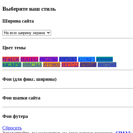
Выберите ваш стиль
Ширина сайта
Цвет темы
#F44336
#E91E63
#9C27B0
#3F51B5
#2196F3
#009688
#4CAF50
#8BC34A
#FF9800
#FF5722
#795548
#607D8B
Фон (для фикс. ширины)
Фон шапки сайта
Фон футера
Сбросить