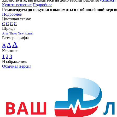
Здравствуйте, вы находитесь на демо версии решения
«SIMAI:
Купить решение
Подробнее
Рекомендуем до покупки ознакомиться с обновлённой верси
Подробнее
Цветовая схема:
C
C
C
C
Шрифт
Arial
Times New Roman
Размер шрифта
A
A
A
Кернинг
1
2
3
Изображения:
Обычная версия