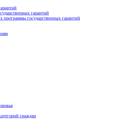
гарантий
сударственных гарантий
ах программы государственных гарантий
ниям
оровья
категорий граждан