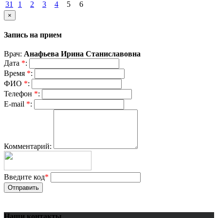
31
1
2
3
4
5
6
×
Запись на прием
Врач:
Анафьева Ирина Станиславовна
Дата
*
:
Время
*
:
ФИО
*
:
Телефон
*
:
E-mail
*
:
Комментарий:
Введите код
*
Отправить
Наши контакты