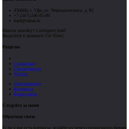
450000, г. Уфа, ул. Чернышевского, д. 82
+7 (347) 246-85-00
mail@simai.ru
Нашли ошибку? Сообщите нам!
Выделите и нажмите Ctr+Enter
Разделы
О клинике
Специалисты
Услуги
Для пациента
Контакты
Карта сайта
Следуйте за нами
Обратная связь
Если у вас есть вопросы, задайте их через специальную форму