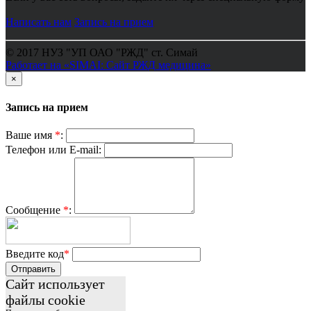
Написать нам
Запись на прием
© 2017 НУЗ "УП ОАО "РЖД" ст. Симай
Работает на «SIMAI: Сайт РЖД медицина»
×
Запись на прием
Ваше имя
*
:
Телефон или E-mail:
Сообщение
*
:
Введите код
*
Отправить
Сайт использует
файлы cookie