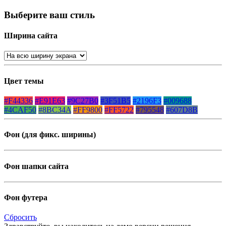
Выберите ваш стиль
Ширина сайта
Цвет темы
#F44336
#E91E63
#9C27B0
#3F51B5
#2196F3
#009688
#4CAF50
#8BC34A
#FF9800
#FF5722
#795548
#607D8B
Фон (для фикс. ширины)
Фон шапки сайта
Фон футера
Сбросить