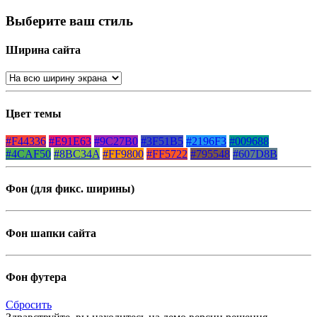
Выберите ваш стиль
Ширина сайта
Цвет темы
#F44336
#E91E63
#9C27B0
#3F51B5
#2196F3
#009688
#4CAF50
#8BC34A
#FF9800
#FF5722
#795548
#607D8B
Фон (для фикс. ширины)
Фон шапки сайта
Фон футера
Сбросить