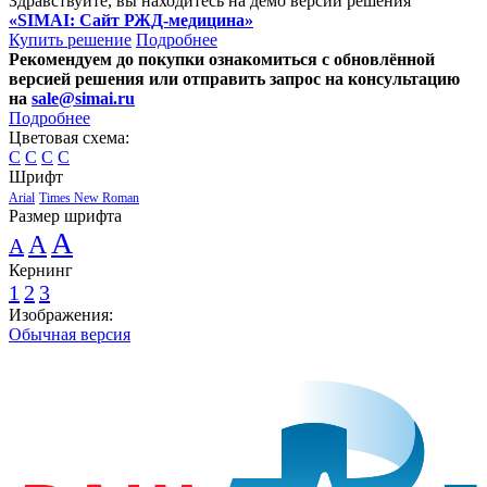
Здравствуйте, вы находитесь на демо версии решения
«SIMAI: Сайт РЖД-медицина»
Купить решение
Подробнее
Рекомендуем до покупки ознакомиться с обновлённой
версией решения или отправить запрос на консультацию
на
sale@simai.ru
Подробнее
Цветовая схема:
C
C
C
C
Шрифт
Arial
Times New Roman
Размер шрифта
A
A
A
Кернинг
1
2
3
Изображения:
Обычная версия