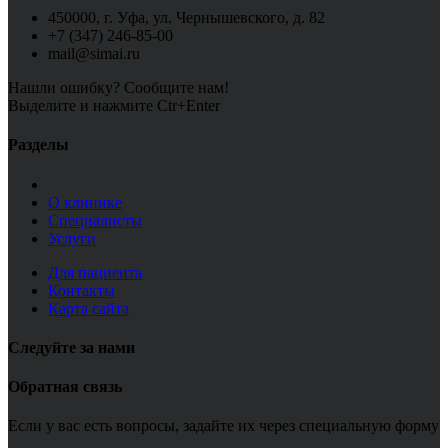
450000, г. Уфа, ул. Чернышевского, д. 82
+7 (347) 246-85-00
mail@simai.ru
Нашли ошибку? Сообщите нам!
Выделите и нажмите Ctr+Enter
Разделы
О клинике
Специалисты
Услуги
Для пациента
Контакты
Карта сайта
Следуйте за нами
Обратная связь
Если у вас есть вопросы, задайте их через специальную форму