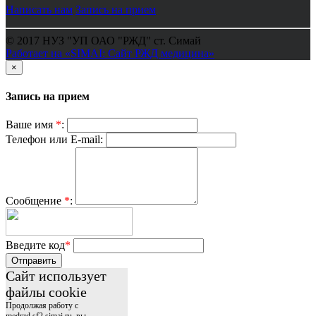
Написать нам
Запись на прием
© 2017 НУЗ "УП ОАО "РЖД" ст. Симай
Работает на «SIMAI: Сайт РЖД медицина»
×
Запись на прием
Ваше имя
*
:
Телефон или E-mail:
Сообщение
*
:
Введите код
*
Отправить
Сайт использует
файлы cookie
Продолжая работу с
medrzd.sf2.simai.ru, вы