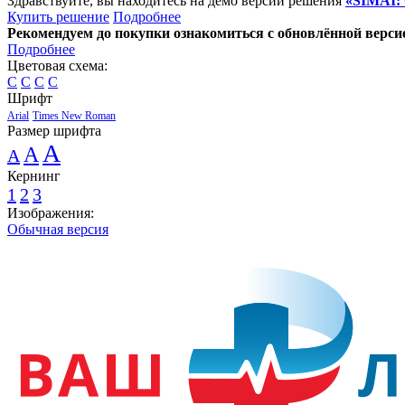
Здравствуйте, вы находитесь на демо версии решения
«SIMAI:
Купить решение
Подробнее
Рекомендуем до покупки ознакомиться с обновлённой верси
Подробнее
Цветовая схема:
C
C
C
C
Шрифт
Arial
Times New Roman
Размер шрифта
A
A
A
Кернинг
1
2
3
Изображения:
Обычная версия