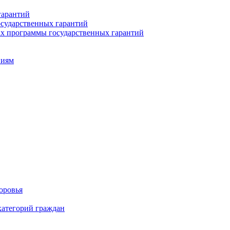
гарантий
сударственных гарантий
ах программы государственных гарантий
ниям
оровья
категорий граждан