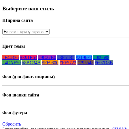
Выберите ваш стиль
Ширина сайта
Цвет темы
#F44336
#E91E63
#9C27B0
#3F51B5
#2196F3
#009688
#4CAF50
#8BC34A
#FF9800
#FF5722
#795548
#607D8B
Фон (для фикс. ширины)
Фон шапки сайта
Фон футера
Сбросить