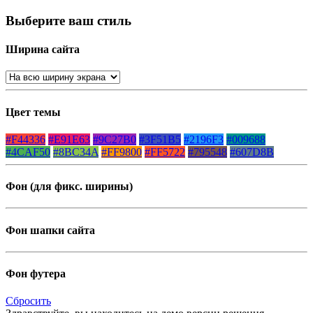
Выберите ваш стиль
Ширина сайта
Цвет темы
#F44336
#E91E63
#9C27B0
#3F51B5
#2196F3
#009688
#4CAF50
#8BC34A
#FF9800
#FF5722
#795548
#607D8B
Фон (для фикс. ширины)
Фон шапки сайта
Фон футера
Сбросить