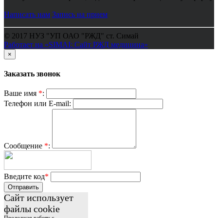
Написать нам
Запись на прием
© 2017 НУЗ "УП ОАО "РЖД" ст. Симай
Работает на «SIMAI: Сайт РЖД медицина»
×
Заказать звонок
Ваше имя
*
:
Телефон или E-mail:
Сообщение
*
:
Введите код
*
Отправить
Сайт использует
файлы cookie