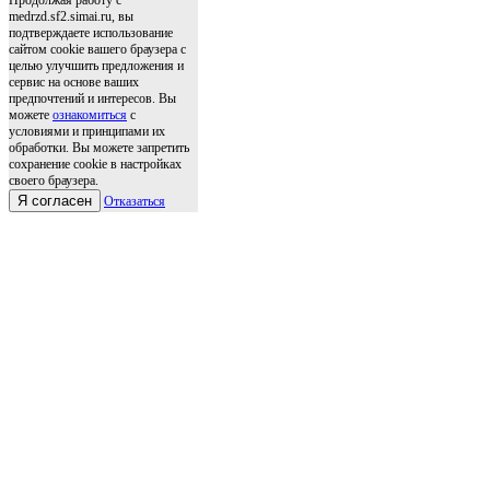
Продолжая работу с
medrzd.sf2.simai.ru, вы
подтверждаете использование
сайтом cookie вашего браузера с
целью улучшить предложения и
сервис на основе ваших
предпочтений и интересов. Вы
можете
ознакомиться
с
условиями и принципами их
обработки. Вы можете запретить
сохранение cookie в настройках
своего браузера.
Я согласен
Отказаться