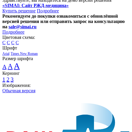
Здравствуйте, вы находитесь на демо версии решения
«SIMAI: Сайт РЖД-медицина»
Купить решение
Подробнее
Рекомендуем до покупки ознакомиться с обновлённой
версией решения или отправить запрос на консультацию
на
sale@simai.ru
Подробнее
Цветовая схема:
C
C
C
C
Шрифт
Arial
Times New Roman
Размер шрифта
A
A
A
Кернинг
1
2
3
Изображения:
Обычная версия