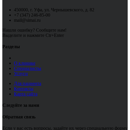
450000, г. Уфа, ул. Чернышевского, д. 82
+7 (347) 246-85-00
mail@simai.ru
Нашли ошибку? Сообщите нам!
Выделите и нажмите Ctr+Enter
Разделы
О клинике
Специалисты
Услуги
Для пациента
Контакты
Карта сайта
Следуйте за нами
Обратная связь
Если у вас есть вопросы, задайте их через специальную форму