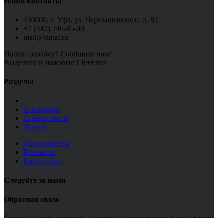
Наши контакты
450000, г. Уфа, ул. Чернышевского, д. 82
+7 (347) 246-85-00
mail@simai.ru
Нашли ошибку? Сообщите нам!
Выделите и нажмите Ctr+Enter
Разделы
О клинике
Специалисты
Услуги
Для пациента
Контакты
Карта сайта
Следуйте за нами
Обратная связь