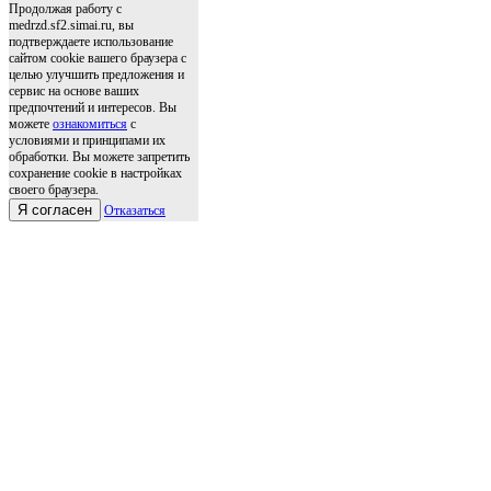
Продолжая работу с
medrzd.sf2.simai.ru, вы
подтверждаете использование
сайтом cookie вашего браузера с
целью улучшить предложения и
сервис на основе ваших
предпочтений и интересов. Вы
можете
ознакомиться
с
условиями и принципами их
обработки. Вы можете запретить
сохранение cookie в настройках
своего браузера.
Я согласен
Отказаться