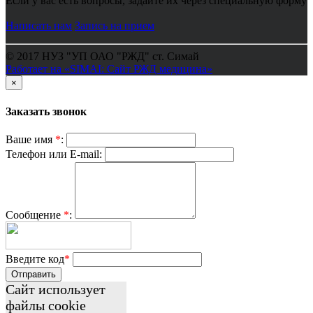
Если у вас есть вопросы, задайте их через специальную форму
Написать нам
Запись на прием
© 2017 НУЗ "УП ОАО "РЖД" ст. Симай
Работает на «SIMAI: Сайт РЖД медицина»
×
Заказать звонок
Ваше имя
*
:
Телефон или E-mail:
Сообщение
*
:
Введите код
*
Отправить
Сайт использует
файлы cookie