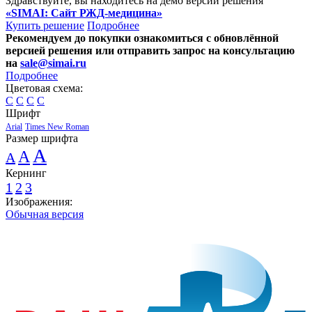
Здравствуйте, вы находитесь на демо версии решения
«SIMAI: Сайт РЖД-медицина»
Купить решение
Подробнее
Рекомендуем до покупки ознакомиться с обновлённой
версией решения или отправить запрос на консультацию
на
sale@simai.ru
Подробнее
Цветовая схема:
C
C
C
C
Шрифт
Arial
Times New Roman
Размер шрифта
A
A
A
Кернинг
1
2
3
Изображения:
Обычная версия