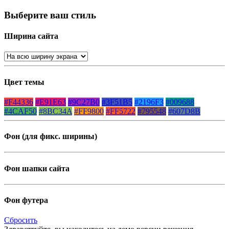
Выберите ваш стиль
Ширина сайта
Цвет темы
#F44336
#E91E63
#9C27B0
#3F51B5
#2196F3
#009688
#4CAF50
#8BC34A
#FF9800
#FF5722
#795548
#607D8B
Фон (для фикс. ширины)
Фон шапки сайта
Фон футера
Сбросить