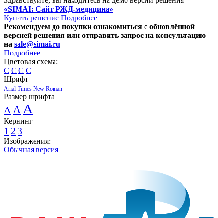
Здравствуйте, вы находитесь на демо версии решения
«SIMAI: Сайт РЖД-медицина»
Купить решение
Подробнее
Рекомендуем до покупки ознакомиться с обновлённой
версией решения или отправить запрос на консультацию
на
sale@simai.ru
Подробнее
Цветовая схема:
C
C
C
C
Шрифт
Arial
Times New Roman
Размер шрифта
A
A
A
Кернинг
1
2
3
Изображения:
Обычная версия