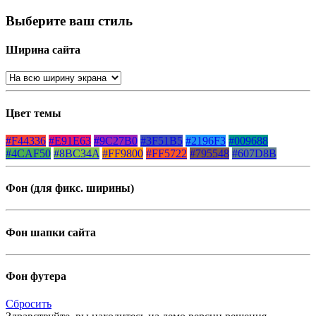
Выберите ваш стиль
Ширина сайта
Цвет темы
#F44336
#E91E63
#9C27B0
#3F51B5
#2196F3
#009688
#4CAF50
#8BC34A
#FF9800
#FF5722
#795548
#607D8B
Фон (для фикс. ширины)
Фон шапки сайта
Фон футера
Сбросить