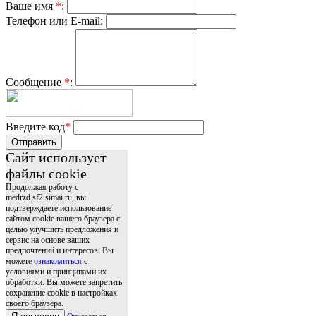
Ваше имя
*
:
Телефон или E-mail:
Сообщение
*
:
Введите код
*
Отправить
Сайт использует
файлы cookie
Продолжая работу с
medrzd.sf2.simai.ru, вы
подтверждаете использование
сайтом cookie вашего браузера с
целью улучшить предложения и
сервис на основе ваших
предпочтений и интересов. Вы
можете
ознакомиться
с
условиями и принципами их
обработки. Вы можете запретить
сохранение cookie в настройках
своего браузера.