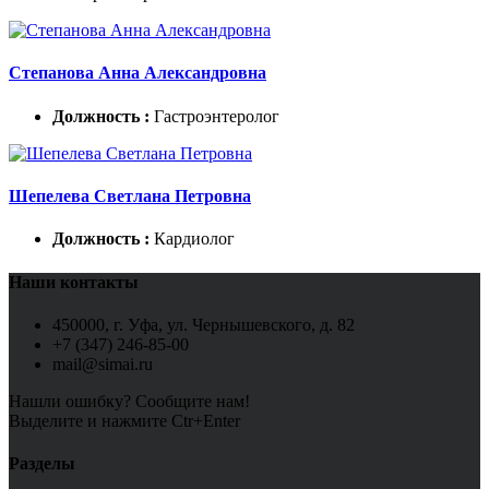
Степанова Анна Александровна
Должность :
Гастроэнтеролог
Шепелева Светлана Петровна
Должность :
Кардиолог
Наши контакты
450000, г. Уфа, ул. Чернышевского, д. 82
+7 (347) 246-85-00
mail@simai.ru
Нашли ошибку? Сообщите нам!
Выделите и нажмите Ctr+Enter
Разделы