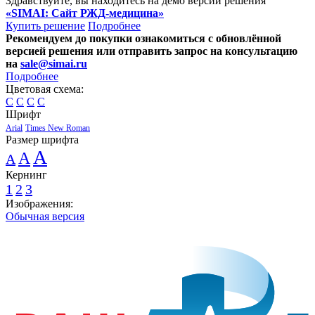
Здравствуйте, вы находитесь на демо версии решения
«SIMAI: Сайт РЖД-медицина»
Купить решение
Подробнее
Рекомендуем до покупки ознакомиться с обновлённой
версией решения или отправить запрос на консультацию
на
sale@simai.ru
Подробнее
Цветовая схема:
C
C
C
C
Шрифт
Arial
Times New Roman
Размер шрифта
A
A
A
Кернинг
1
2
3
Изображения:
Обычная версия