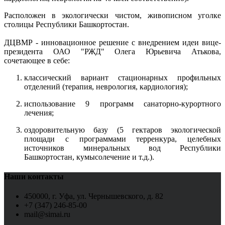
Расположен в экологически чистом, живописном уголке
столицы Республики Башкортостан.
ДЦВМР - инновационное решение с внедрением идеи вице-
президента ОАО "РЖД" Олега Юрьевича Атькова,
сочетающее в себе:
классический вариант стационарных профильных
отделений (терапия, неврология, кардиология);
использование 9 программ санаторно-курортного
лечения;
оздоровительную базу (5 гектаров экологической
площади с программами терренкура, целебных
источников минеральных вод Республики
Башкортостан, кумысолечение и т.д.).
Наши контакты
450000, г. Уфа, ул. Чернышевского, д. 82
+7 (347) 246-85-00
mail@simai.ru