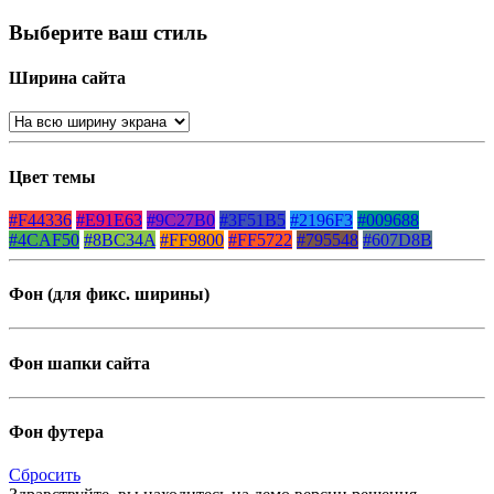
Выберите ваш стиль
Ширина сайта
Цвет темы
#F44336
#E91E63
#9C27B0
#3F51B5
#2196F3
#009688
#4CAF50
#8BC34A
#FF9800
#FF5722
#795548
#607D8B
Фон (для фикс. ширины)
Фон шапки сайта
Фон футера
Сбросить