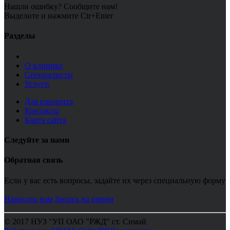
Нашли ошибку? Сообщите нам!
Выделите и нажмите Ctr+Enter
Разделы
О клинике
Специалисты
Услуги
Для пациента
Контакты
Карта сайта
Следуйте за нами
Обратная связь
Если у вас есть вопросы, задайте их через специальную форму
Написать нам
Запись на прием
© 2017 НУЗ "УП ОАО "РЖД" ст. Симай