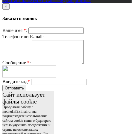
Работает на «SIMAI: Сайт РЖД медицина»
×
Заказать звонок
Ваше имя
*
:
Телефон или E-mail:
Сообщение
*
:
Введите код
*
Отправить
Сайт использует
файлы cookie
Продолжая работу с
medrzd.sf2.simai.ru, вы
подтверждаете использование
сайтом cookie вашего браузера с
целью улучшить предложения и
сервис на основе ваших