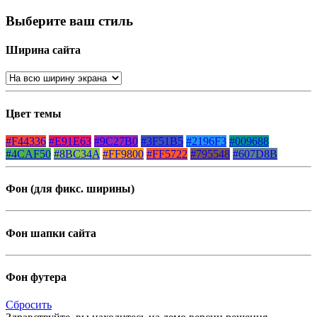
Выберите ваш стиль
Ширина сайта
Цвет темы
#F44336
#E91E63
#9C27B0
#3F51B5
#2196F3
#009688
#4CAF50
#8BC34A
#FF9800
#FF5722
#795548
#607D8B
Фон (для фикс. ширины)
Фон шапки сайта
Фон футера
Сбросить