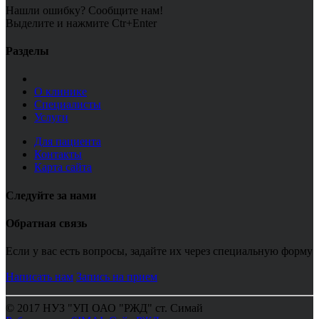
Нашли ошибку? Сообщите нам!
Выделите и нажмите Ctr+Enter
Разделы
О клинике
Специалисты
Услуги
Для пациента
Контакты
Карта сайта
Следуйте за нами
Обратная связь
Если у вас есть вопросы, задайте их через специальную форму
Написать нам
Запись на прием
© 2017 НУЗ "УП ОАО "РЖД" ст. Симай