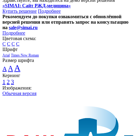
Здравствуйте, вы находитесь на демо версии решения
«SIMAI: Сайт РЖД-медицина»
Купить решение
Подробнее
Рекомендуем до покупки ознакомиться с обновлённой
версией решения или отправить запрос на консультацию
на
sale@simai.ru
Подробнее
Цветовая схема:
C
C
C
C
Шрифт
Arial
Times New Roman
Размер шрифта
A
A
A
Кернинг
1
2
3
Изображения:
Обычная версия