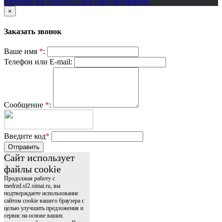
Работает на «SIMAI: Сайт РЖД медицина»
×
Заказать звонок
Ваше имя
*
:
Телефон или E-mail:
Сообщение
*
:
Введите код
*
Отправить
Сайт использует
файлы cookie
Продолжая работу с
medrzd.sf2.simai.ru, вы
подтверждаете использование
сайтом cookie вашего браузера с
целью улучшить предложения и
сервис на основе ваших