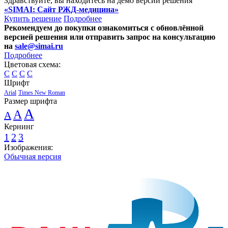
Здравствуйте, вы находитесь на демо версии решения
«SIMAI: Сайт РЖД-медицина»
Купить решение
Подробнее
Рекомендуем до покупки ознакомиться с обновлённой
версией решения или отправить запрос на консультацию
на
sale@simai.ru
Подробнее
Цветовая схема:
C
C
C
C
Шрифт
Arial
Times New Roman
Размер шрифта
A
A
A
Кернинг
1
2
3
Изображения:
Обычная версия