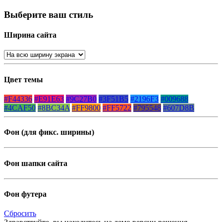
Выберите ваш стиль
Ширина сайта
Цвет темы
#F44336
#E91E63
#9C27B0
#3F51B5
#2196F3
#009688
#4CAF50
#8BC34A
#FF9800
#FF5722
#795548
#607D8B
Фон (для фикс. ширины)
Фон шапки сайта
Фон футера
Сбросить