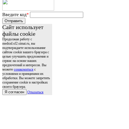
Введите код
*
Отправить
Сайт использует
файлы cookie
Продолжая работу с
medrzd.sf2.simai.ru, вы
подтверждаете использование
сайтом cookie вашего браузера с
целью улучшить предложения и
сервис на основе ваших
предпочтений и интересов. Вы
можете
ознакомиться
с
условиями и принципами их
обработки. Вы можете запретить
сохранение cookie в настройках
своего браузера.
Я согласен
Отказаться