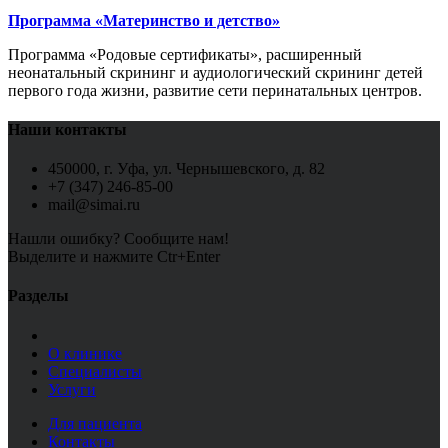
Программа «Материнство и детство»
Программа «Родовые сертификаты», расширенный
неонатальный скрининг и аудиологический скрининг детей
первого года жизни, развитие сети перинатальных центров.
Наши контакты
450000, г. Уфа, ул. Чернышевского, д. 82
+7 (347) 246-85-00
mail@simai.ru
Нашли ошибку? Сообщите нам!
Выделите и нажмите Ctr+Enter
Разделы
О клинике
Специалисты
Услуги
Для пациента
Контакты