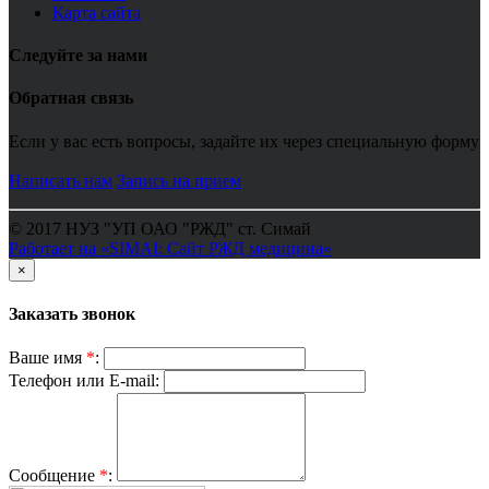
Карта сайта
Следуйте за нами
Обратная связь
Если у вас есть вопросы, задайте их через специальную форму
Написать нам
Запись на прием
© 2017 НУЗ "УП ОАО "РЖД" ст. Симай
Работает на «SIMAI: Сайт РЖД медицина»
×
Заказать звонок
Ваше имя
*
:
Телефон или E-mail:
Сообщение
*
: