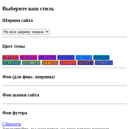
Выберите ваш стиль
Ширина сайта
Цвет темы
#F44336
#E91E63
#9C27B0
#3F51B5
#2196F3
#009688
#4CAF50
#8BC34A
#FF9800
#FF5722
#795548
#607D8B
Фон (для фикс. ширины)
Фон шапки сайта
Фон футера
Сбросить