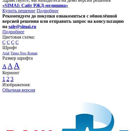
Здравствуйте, вы находитесь на демо версии решения
«SIMAI: Сайт РЖД-медицина»
Купить решение
Подробнее
Рекомендуем до покупки ознакомиться с обновлённой
версией решения или отправить запрос на консультацию
на
sale@simai.ru
Подробнее
Цветовая схема:
C
C
C
C
Шрифт
Arial
Times New Roman
Размер шрифта
A
A
A
Кернинг
1
2
3
Изображения:
Обычная версия