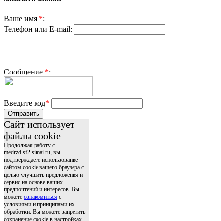
Ваше имя
*
:
Телефон или E-mail:
Сообщение
*
:
Введите код
*
Отправить
Сайт использует
файлы cookie
Продолжая работу с
medrzd.sf2.simai.ru, вы
подтверждаете использование
сайтом cookie вашего браузера с
целью улучшить предложения и
сервис на основе ваших
предпочтений и интересов. Вы
можете
ознакомиться
с
условиями и принципами их
обработки. Вы можете запретить
сохранение cookie в настройках