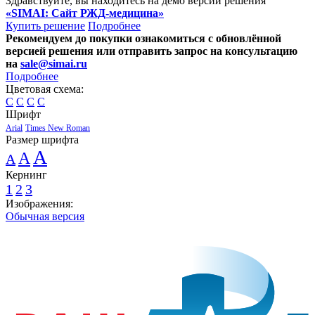
Здравствуйте, вы находитесь на демо версии решения
«SIMAI: Сайт РЖД-медицина»
Купить решение
Подробнее
Рекомендуем до покупки ознакомиться с обновлённой
версией решения или отправить запрос на консультацию
на
sale@simai.ru
Подробнее
Цветовая схема:
C
C
C
C
Шрифт
Arial
Times New Roman
Размер шрифта
A
A
A
Кернинг
1
2
3
Изображения:
Обычная версия