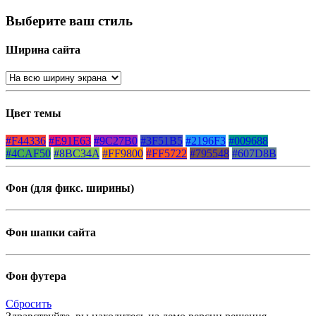
Выберите ваш стиль
Ширина сайта
Цвет темы
#F44336
#E91E63
#9C27B0
#3F51B5
#2196F3
#009688
#4CAF50
#8BC34A
#FF9800
#FF5722
#795548
#607D8B
Фон (для фикс. ширины)
Фон шапки сайта
Фон футера
Сбросить